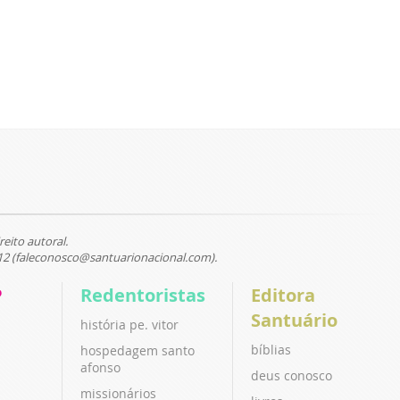
reito autoral.
12 (faleconosco@santuarionacional.com).
P
Redentoristas
Editora
Santuário
história pe. vitor
bíblias
hospedagem santo
afonso
deus conosco
missionários