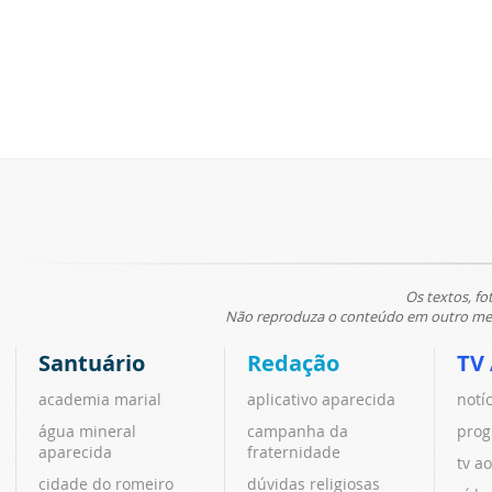
Os textos, fo
Não reproduza o conteúdo em outro meio
Santuário
Redação
TV
academia marial
aplicativo aparecida
notí
água mineral
campanha da
prog
aparecida
fraternidade
tv ao
cidade do romeiro
dúvidas religiosas