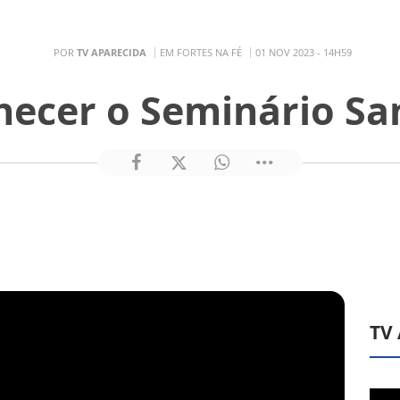
POR
TV APARECIDA
EM FORTES NA FÉ
01 NOV 2023 - 14H59
ecer o Seminário Sa
TV