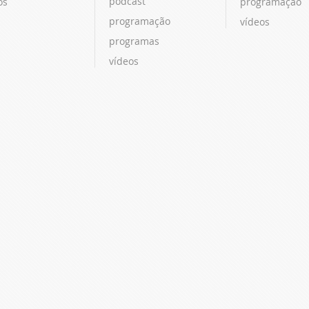
podcast
os
programação
programação
vídeos
programas
vídeos