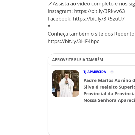
📌Assista ao vídeo completo e nos sig
Instagram: https://bit.ly/3Rkvv63
Facebook: https://bit.ly/3R5zuU7
*
Conheça também o site dos Redentor
https://bit.ly/3HF4hpc
APROVEITE E LEIA TAMBÉM
TJ APARECIDA
Padre Marlos Aurélio 
Silva é reeleito Superi
Provincial da Provínci
Nossa Senhora Aparec