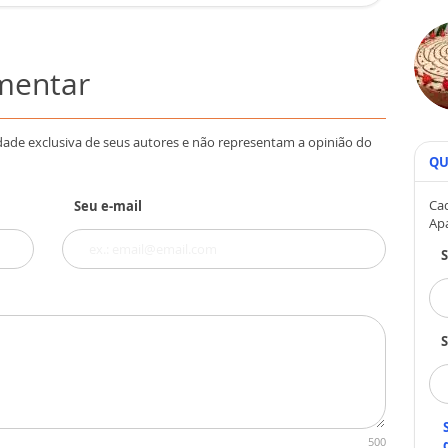
omentar
dade exclusiva de seus autores e não representam a opinião do
QU
Cad
Seu e-mail
Ap
S
500