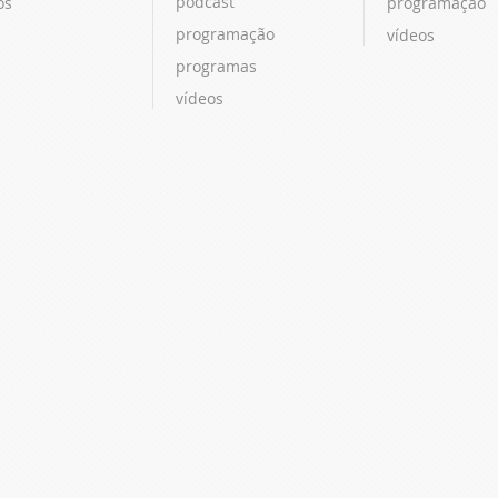
podcast
os
programação
programação
vídeos
programas
vídeos