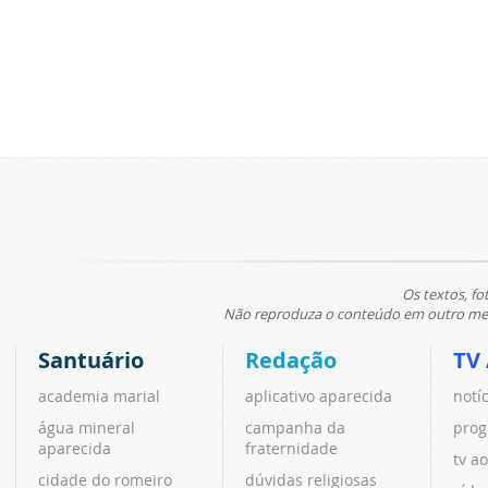
Os textos, fo
Não reproduza o conteúdo em outro meio
Santuário
Redação
TV
academia marial
aplicativo aparecida
notí
água mineral
campanha da
prog
aparecida
fraternidade
tv ao
cidade do romeiro
dúvidas religiosas