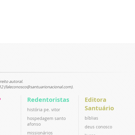
reito autoral.
12 (faleconosco@santuarionacional.com).
P
Redentoristas
Editora
Santuário
história pe. vitor
bíblias
hospedagem santo
afonso
deus conosco
missionários