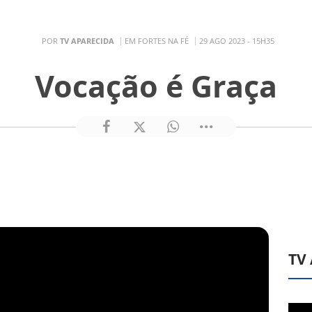
POR
TV APARECIDA
EM FORTES NA FÉ
29 AGO 2023 - 15H35
Vocação é Graça
TV