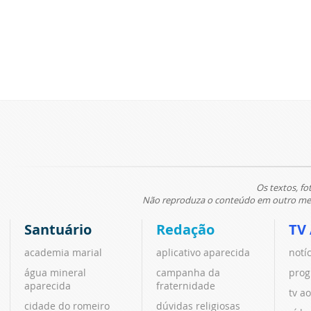
Os textos, fo
Não reproduza o conteúdo em outro meio
Santuário
Redação
TV
academia marial
aplicativo aparecida
notí
água mineral
campanha da
prog
aparecida
fraternidade
tv ao
cidade do romeiro
dúvidas religiosas