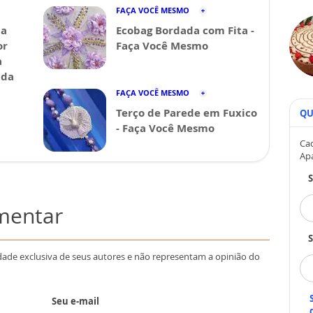
FAÇA VOCÊ MESMO
da
Ecobag Bordada com Fita -
or
Faça Você Mesmo
a
ida
FAÇA VOCÊ MESMO
Terço de Parede em Fuxico
QU
- Faça Você Mesmo
Cad
Ap
omentar
S
dade exclusiva de seus autores e não representam a opinião do
Seu e-mail