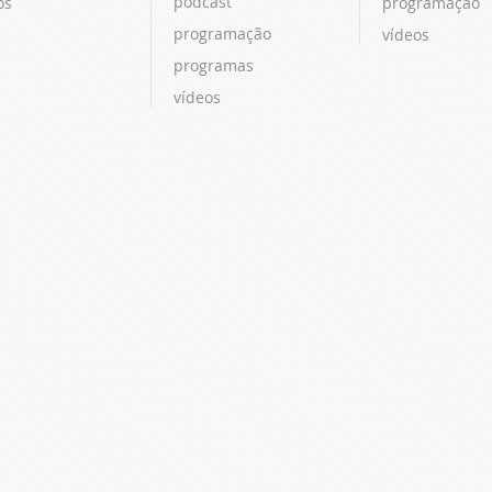
podcast
os
programação
programação
vídeos
programas
vídeos