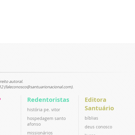
reito autoral.
12 (faleconosco@santuarionacional.com).
P
Redentoristas
Editora
Santuário
história pe. vitor
bíblias
hospedagem santo
afonso
deus conosco
missionários