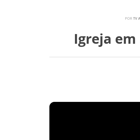
POR
TV 
Igreja em