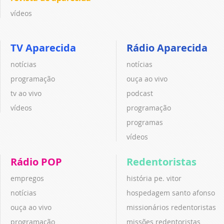
vídeos
TV Aparecida
Rádio Aparecida
notícias
notícias
programação
ouça ao vivo
tv ao vivo
podcast
vídeos
programação
programas
vídeos
Rádio POP
Redentoristas
empregos
história pe. vitor
notícias
hospedagem santo afonso
ouça ao vivo
missionários redentoristas
programação
missões redentoristas