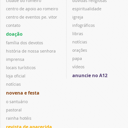
cidade do romeiro
dúvidas religiosas
centro de apoio ao romeiro
espiritualidade
centro de eventos pe. vitor
igreja
contato
infográficos
doação
libras
notícias
família dos devotos
orações
história de nossa senhora
papa
imprensa
vídeos
locais turísticos
anuncie no A12
loja oficial
notícias
novena e festa
o santuário
pastoral
rainha hotéis
revista de aparecida