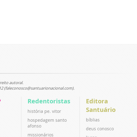
reito autoral.
12 (faleconosco@santuarionacional.com).
P
Redentoristas
Editora
Santuário
história pe. vitor
bíblias
hospedagem santo
afonso
deus conosco
missionários