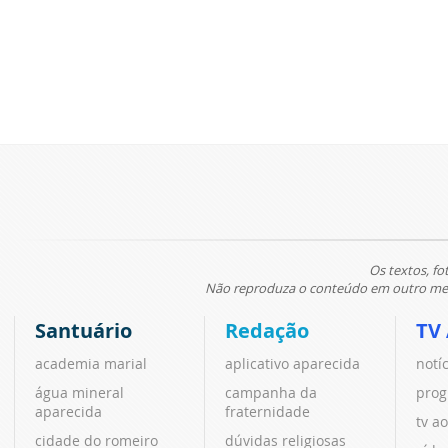
Os textos, fo
Não reproduza o conteúdo em outro meio
Santuário
Redação
TV
academia marial
aplicativo aparecida
notí
água mineral
campanha da
prog
aparecida
fraternidade
tv ao
cidade do romeiro
dúvidas religiosas