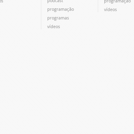
podcast
os
programação
programação
vídeos
programas
vídeos