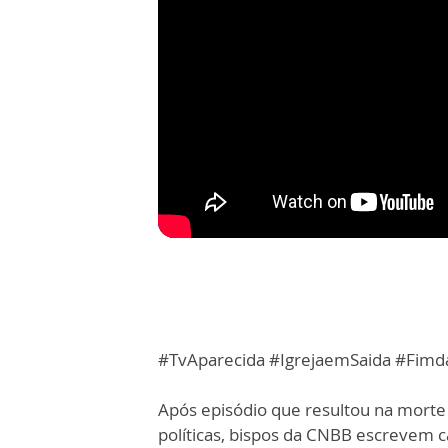
#TvAparecida #IgrejaemSaida #Fimda
Após episódio que resultou na morte 
políticas, bispos da CNBB escrevem ca