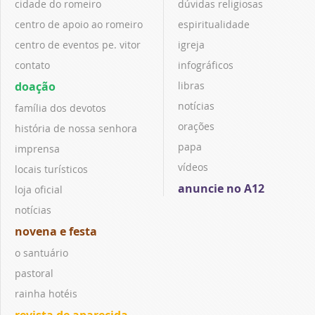
cidade do romeiro
dúvidas religiosas
centro de apoio ao romeiro
espiritualidade
centro de eventos pe. vitor
igreja
contato
infográficos
doação
libras
notícias
família dos devotos
orações
história de nossa senhora
papa
imprensa
vídeos
locais turísticos
anuncie no A12
loja oficial
notícias
novena e festa
o santuário
pastoral
rainha hotéis
revista de aparecida