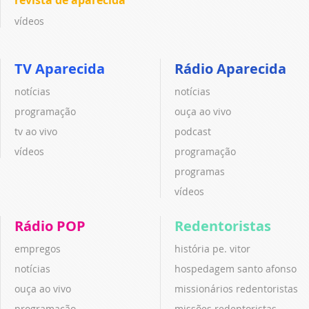
vídeos
TV Aparecida
Rádio Aparecida
notícias
notícias
programação
ouça ao vivo
tv ao vivo
podcast
vídeos
programação
programas
vídeos
Rádio POP
Redentoristas
empregos
história pe. vitor
notícias
hospedagem santo afonso
ouça ao vivo
missionários redentoristas
programação
missões redentoristas