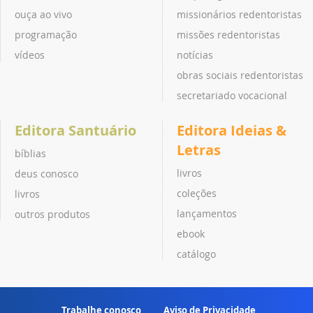
ouça ao vivo
missionários redentoristas
programação
missões redentoristas
vídeos
notícias
obras sociais redentoristas
secretariado vocacional
Editora Santuário
Editora Ideias &
Letras
bíblias
livros
deus conosco
coleções
livros
lançamentos
outros produtos
ebook
catálogo
Trabalhe conosco
Aviso de Privacidade