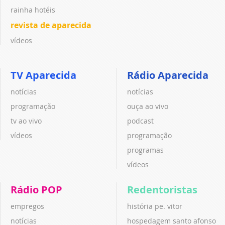
rainha hotéis
revista de aparecida
vídeos
TV Aparecida
Rádio Aparecida
notícias
notícias
programação
ouça ao vivo
tv ao vivo
podcast
vídeos
programação
programas
vídeos
Rádio POP
Redentoristas
empregos
história pe. vitor
notícias
hospedagem santo afonso