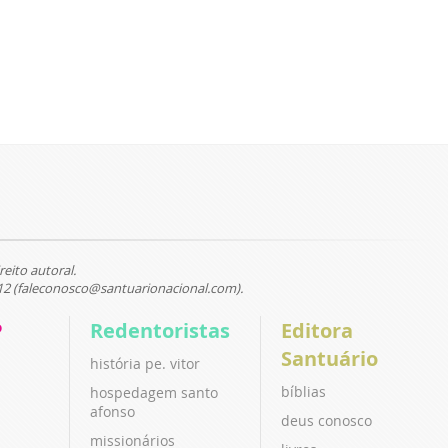
reito autoral.
12 (faleconosco@santuarionacional.com).
P
Redentoristas
Editora
Santuário
história pe. vitor
bíblias
hospedagem santo
afonso
deus conosco
missionários