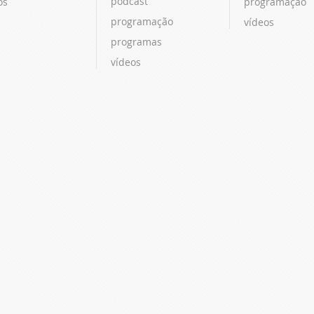
podcast
os
programação
programação
vídeos
programas
vídeos