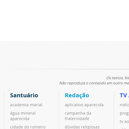
Os textos, fo
Não reproduza o conteúdo em outro meio
Santuário
Redação
TV
academia marial
aplicativo aparecida
notí
água mineral
campanha da
prog
aparecida
fraternidade
tv ao
cidade do romeiro
dúvidas religiosas