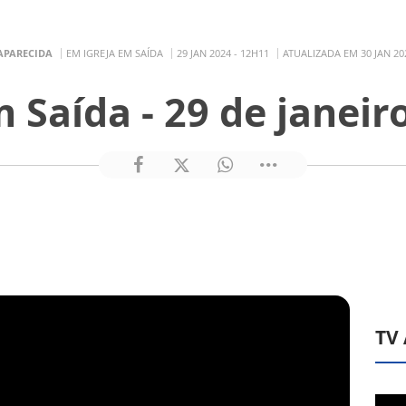
APARECIDA
EM IGREJA EM SAÍDA
29 JAN 2024 - 12H11
ATUALIZADA EM 30 JAN 20
m Saída - 29 de janeir
TV