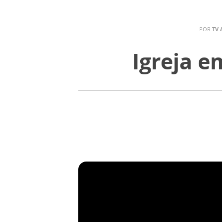
POR
TV 
Igreja e