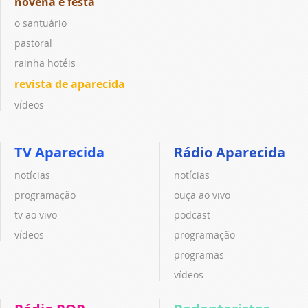
novena e festa
o santuário
pastoral
rainha hotéis
revista de aparecida
vídeos
TV Aparecida
Rádio Aparecida
notícias
notícias
programação
ouça ao vivo
tv ao vivo
podcast
vídeos
programação
programas
vídeos