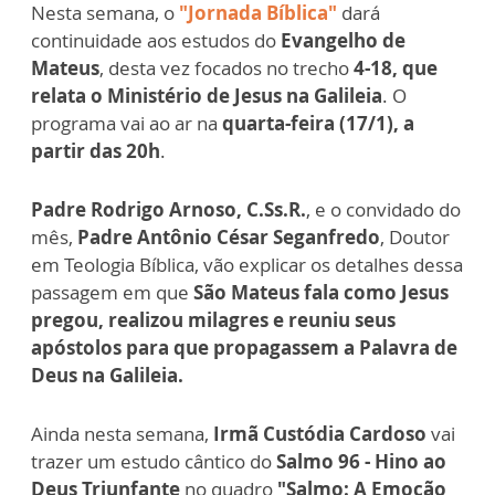
Nesta semana, o
"Jornada Bíblica"
dará
continuidade aos estudos do
Evangelho de
Mateus
, desta vez focados no trecho
4-18, que
relata o Ministério de Jesus na Galileia
. O
programa vai ao ar na
quarta-feira (17/1), a
partir das 20h
.
Padre Rodrigo Arnoso, C.Ss.R.
, e o convidado do
mês,
Padre Antônio César Seganfredo
, Doutor
em Teologia Bíblica, vão explicar os detalhes dessa
passagem em que
São Mateus fala como Jesus
pregou, realizou milagres e reuniu seus
apóstolos para que propagassem a Palavra de
Deus na Galileia.
Ainda nesta semana,
Irmã Custódia Cardoso
vai
trazer um estudo cântico do
Salmo 96 - Hino ao
Deus Triunfante
no quadro
"Salmo: A Emoção