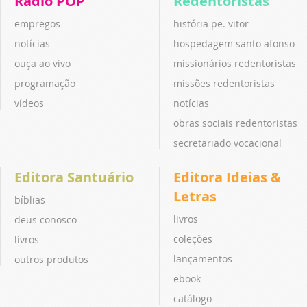
Rádio POP
Redentoristas
empregos
história pe. vitor
notícias
hospedagem santo afonso
ouça ao vivo
missionários redentoristas
programação
missões redentoristas
vídeos
notícias
obras sociais redentoristas
secretariado vocacional
Editora Santuário
Editora Ideias &
Letras
bíblias
livros
deus conosco
coleções
livros
lançamentos
outros produtos
ebook
catálogo