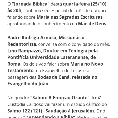
O
"Jornada Bíblica"
desta
quarta-feira (25/10),
às 20h
, continua seu especial do mês de outubro
falando sobre
Maria nas Sagradas Escrituras
,
aprofundando o conhecimento na
Mãe de Deus
.
Padre Rodrigo Arnoso, Missionário
Redentorista
, conversa com o convidado do mês,
Lino Rampazzo, Doutor em Teologia pela
Pontifícia
Universidade Lateranense, de
Roma
. Os dois vão falar sobre
Maria no Novo
Testamento
, no Evangelho do Lucas e a
passagem
das
Bodas de Caná, relatada no
Evangelho do João
.
No quadro
"Salmo: A Emoção Orante"
, Irmã
Custódia Cardoso vai fazer um estudo cântico do
Salmo 122 (121) - Saudação à Jerusalém
. E no
quadro
"Desvendando a Bíblia"
, Padre José Luís