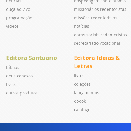
notícias
hospedagem santo afonso
ouça ao vivo
missionários redentoristas
programação
missões redentoristas
vídeos
notícias
obras sociais redentoristas
secretariado vocacional
Editora Santuário
Editora Ideias &
Letras
bíblias
livros
deus conosco
coleções
livros
lançamentos
outros produtos
ebook
catálogo