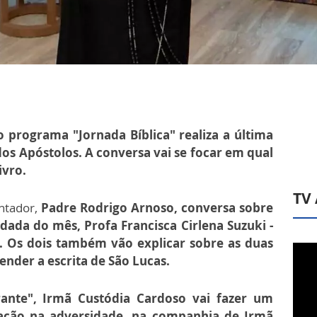
 o programa "Jornada Bíblica" realiza a última
dos Apóstolos. A conversa vai se focar em qual
ivro.
TV
ntador,
Padre Rodrigo Arnoso, conversa sobre
ada do mês, Profa Francisca Cirlena Suzuki -
. Os dois também vão explicar sobre as duas
ender a escrita de São Lucas.
nte", Irmã Custódia Cardoso vai fazer um
ração na adversidade, na companhia de Irmã