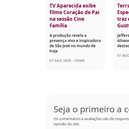
TV Aparecida exibe
Terr
filme Coração de Pai
Espec
na sessão Cine
traz
Família
Gust
A produção revela a
Jeffer
presença viva e inspiradora
Aliss
de São José no mundo de
desta
hoje
07 AGO
07 AGO 2026 - 10H00
Seja o primeiro a
Os comentários e avaliações são de respons
opinião do site.