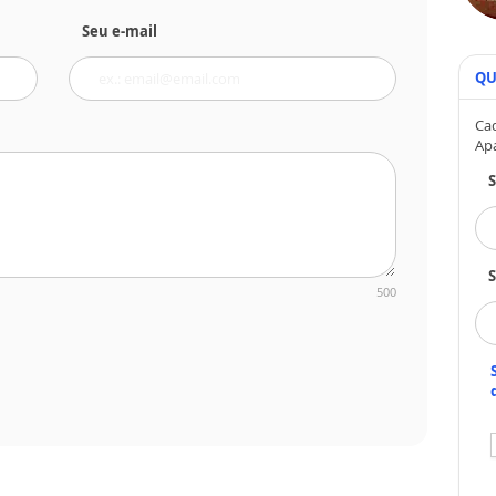
Seu e-mail
QU
Cad
Ap
S
500