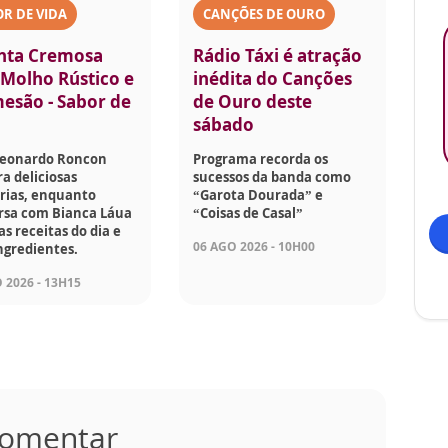
R DE VIDA
CANÇÕES DE OURO
nta Cremosa
Rádio Táxi é atração
Molho Rústico e
inédita do Canções
esão - Sabor de
de Ouro deste
sábado
Leonardo Roncon
Programa recorda os
a deliciosas
sucessos da banda como
rias, enquanto
“Garota Dourada” e
rsa com Bianca Láua
“Coisas de Casal”
as receitas do dia e
06 AGO 2026 - 10H00
ngredientes.
 2026 - 13H15
 comentar