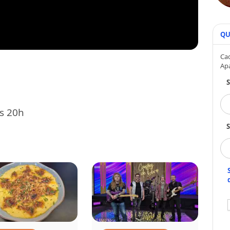
QU
Cad
Ap
às 20h
S