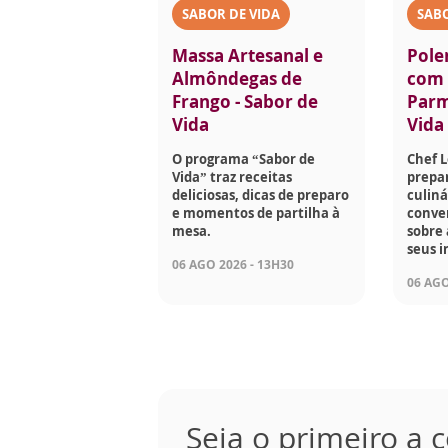
SABOR DE VIDA
SABO
Massa Artesanal e
Pole
Almôndegas de
com 
Frango - Sabor de
Parm
Vida
Vida
O programa “Sabor de
Chef 
Vida” traz receitas
prepar
deliciosas, dicas de preparo
culiná
e momentos de partilha à
conve
mesa.
sobre 
seus i
06 AGO 2026 - 13H30
06 AGO
Seja o primeiro a