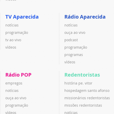
TV Aparecida
Rádio Aparecida
notícias
notícias
programação
ouça ao vivo
tv ao vivo
podcast
vídeos
programação
programas
vídeos
Rádio POP
Redentoristas
empregos
história pe. vitor
notícias
hospedagem santo afonso
ouça ao vivo
missionários redentoristas
programação
missões redentoristas
vídeos
notícias