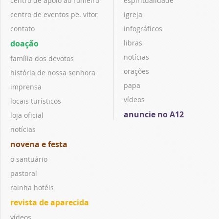
centro de apoio ao romeiro
espiritualidade
centro de eventos pe. vitor
igreja
contato
infográficos
doação
libras
notícias
família dos devotos
orações
história de nossa senhora
papa
imprensa
vídeos
locais turísticos
anuncie no A12
loja oficial
notícias
novena e festa
o santuário
pastoral
rainha hotéis
revista de aparecida
vídeos