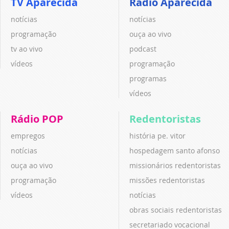
TV Aparecida
Rádio Aparecida
notícias
notícias
programação
ouça ao vivo
tv ao vivo
podcast
vídeos
programação
programas
vídeos
Rádio POP
Redentoristas
empregos
história pe. vitor
notícias
hospedagem santo afonso
ouça ao vivo
missionários redentoristas
programação
missões redentoristas
vídeos
notícias
obras sociais redentoristas
secretariado vocacional