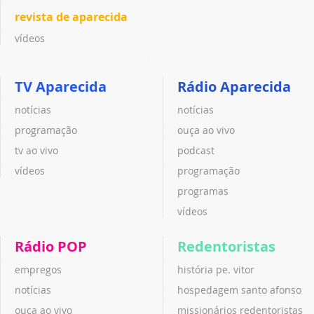
revista de aparecida
vídeos
TV Aparecida
Rádio Aparecida
notícias
notícias
programação
ouça ao vivo
tv ao vivo
podcast
vídeos
programação
programas
vídeos
Rádio POP
Redentoristas
empregos
história pe. vitor
notícias
hospedagem santo afonso
ouça ao vivo
missionários redentoristas