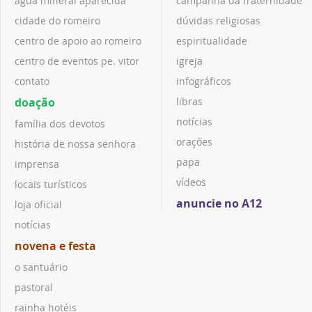
água mineral aparecida
campanha da fraternidade
cidade do romeiro
dúvidas religiosas
centro de apoio ao romeiro
espiritualidade
centro de eventos pe. vitor
igreja
contato
infográficos
doação
libras
notícias
família dos devotos
orações
história de nossa senhora
papa
imprensa
vídeos
locais turísticos
anuncie no A12
loja oficial
notícias
novena e festa
o santuário
pastoral
rainha hotéis