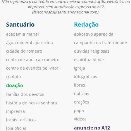
Não reproduza o conteúdo em outro meio de comunicação, eletrônico ou
impresso, sem autorização expressa do A12
(faleconosco@santuarionacional.com).
Santuário
Redação
academia marial
aplicativo aparecida
água mineral aparecida
campanha da fraternidade
cidade do romeiro
dúvidas religiosas
centro de apoio ao romeiro
espiritualidade
centro de eventos pe. vitor
igreja
contato
infográficos
doação
libras
notícias
família dos devotos
orações
história de nossa senhora
papa
imprensa
vídeos
locais turísticos
anuncie no A12
loja oficial