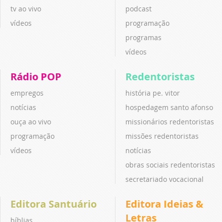
tv ao vivo
podcast
vídeos
programação
programas
vídeos
Rádio POP
Redentoristas
empregos
história pe. vitor
notícias
hospedagem santo afonso
ouça ao vivo
missionários redentoristas
programação
missões redentoristas
vídeos
notícias
obras sociais redentoristas
secretariado vocacional
Editora Santuário
Editora Ideias &
Letras
bíblias