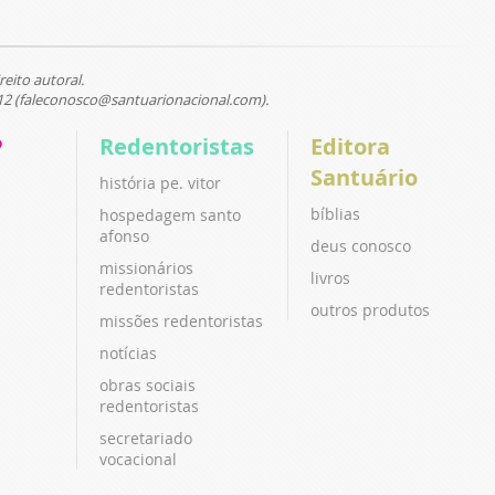
reito autoral.
12 (faleconosco@santuarionacional.com).
P
Redentoristas
Editora
Santuário
história pe. vitor
bíblias
hospedagem santo
afonso
deus conosco
missionários
livros
redentoristas
outros produtos
missões redentoristas
notícias
obras sociais
redentoristas
secretariado
vocacional