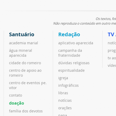
Os textos, fo
Não reproduza o conteúdo em outro meio
Santuário
Redação
TV
academia marial
aplicativo aparecida
notí
água mineral
campanha da
prog
aparecida
fraternidade
tv ao
cidade do romeiro
dúvidas religiosas
víde
centro de apoio ao
espiritualidade
romeiro
igreja
centro de eventos pe.
infográficos
vitor
libras
contato
notícias
doação
orações
família dos devotos
papa