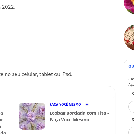
e 2022.
QU
 no seu celular, tablet ou iPad.
Cad
Ap
FAÇA VOCÊ MESMO
da
Ecobag Bordada com Fita -
or
Faça Você Mesmo
S
a
ida