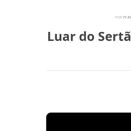
POR
TV A
Luar do Sertã