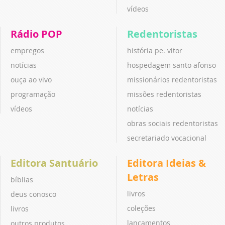
vídeos
Rádio POP
Redentoristas
empregos
história pe. vitor
notícias
hospedagem santo afonso
ouça ao vivo
missionários redentoristas
programação
missões redentoristas
vídeos
notícias
obras sociais redentoristas
secretariado vocacional
Editora Santuário
Editora Ideias &
Letras
bíblias
livros
deus conosco
coleções
livros
lançamentos
outros produtos