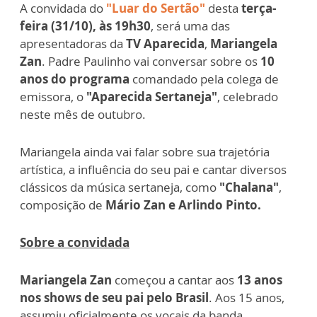
A convidada do
"Luar do Sertão"
desta
terça-
feira (31/10), às 19h30
, será uma das
apresentadoras da
TV Aparecida
,
Mariangela
Zan
. Padre Paulinho vai conversar sobre os
10
anos do programa
comandado pela colega de
emissora, o
"Aparecida Sertaneja"
, celebrado
neste mês de outubro.
Mariangela ainda vai falar sobre sua trajetória
artística, a influência do seu pai e cantar diversos
clássicos da música sertaneja, como
"Chalana"
,
composição de
Mário Zan e Arlindo Pinto.
Sobre a convidada
Mariangela Zan
começou a cantar aos
13 anos
nos shows de seu pai pelo Brasil
. Aos 15 anos,
assumiu oficialmente os vocais da banda,