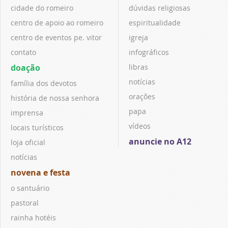
cidade do romeiro
dúvidas religiosas
centro de apoio ao romeiro
espiritualidade
centro de eventos pe. vitor
igreja
contato
infográficos
doação
libras
notícias
família dos devotos
orações
história de nossa senhora
papa
imprensa
vídeos
locais turísticos
anuncie no A12
loja oficial
notícias
novena e festa
o santuário
pastoral
rainha hotéis