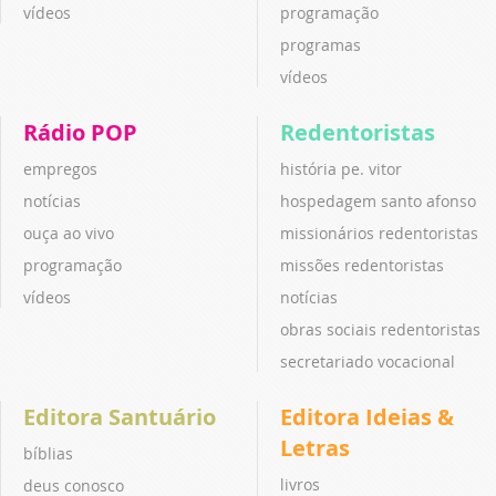
vídeos
programação
programas
vídeos
Rádio POP
Redentoristas
empregos
história pe. vitor
notícias
hospedagem santo afonso
ouça ao vivo
missionários redentoristas
programação
missões redentoristas
vídeos
notícias
obras sociais redentoristas
secretariado vocacional
Editora Santuário
Editora Ideias &
Letras
bíblias
livros
deus conosco