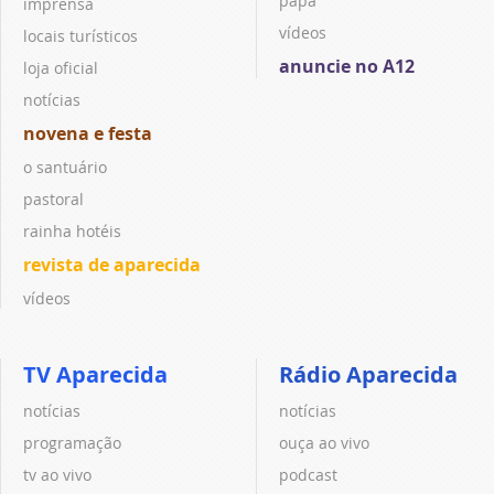
papa
imprensa
vídeos
locais turísticos
anuncie no A12
loja oficial
notícias
novena e festa
o santuário
pastoral
rainha hotéis
revista de aparecida
vídeos
TV Aparecida
Rádio Aparecida
notícias
notícias
programação
ouça ao vivo
tv ao vivo
podcast