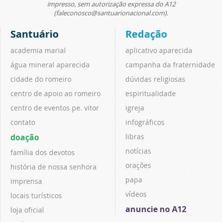
impresso, sem autorização expressa do A12
(faleconosco@santuarionacional.com).
Santuário
Redação
academia marial
aplicativo aparecida
água mineral aparecida
campanha da fraternidade
cidade do romeiro
dúvidas religiosas
centro de apoio ao romeiro
espiritualidade
centro de eventos pe. vitor
igreja
contato
infográficos
doação
libras
notícias
família dos devotos
orações
história de nossa senhora
papa
imprensa
vídeos
locais turísticos
anuncie no A12
loja oficial