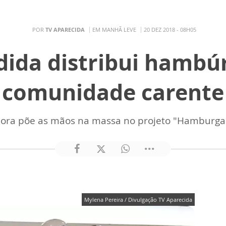
POR
TV APARECIDA
EM MANHÃ LEVE
20 DEZ 2018 - 08H05
dida distribui hambú
comunidade carente
ora põe as mãos na massa no projeto "Hamburg
Mylena Pereira / Divulgação TV Aparecida