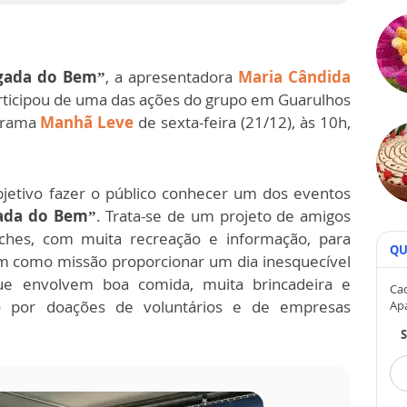
ada do Bem”
, a apresentadora
Maria Cândida
articipou de uma das ações do grupo em Guarulhos
ograma
Manhã Leve
de sexta-feira (21/12), às 10h,
jetivo fazer o público conhecer um dos eventos
ada do Bem”
. Trata-se de um projeto de amigos
íches, com muita recreação e informação, para
QU
m como missão proporcionar um dia inesquecível
e envolvem boa comida, muita brincadeira e
Cad
o por doações de voluntários e de empresas
Ap