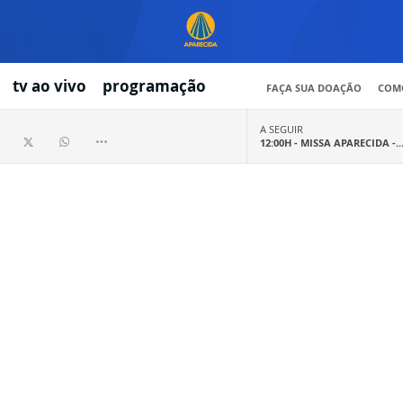
tv ao vivo
programação
FAÇA SUA DOAÇÃO
COMO
A SEGUIR
12:00H -
MISSA APARECIDA -..