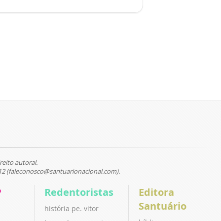
reito autoral.
12 (faleconosco@santuarionacional.com).
P
Redentoristas
Editora
Santuário
história pe. vitor