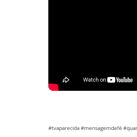
#tvaparecida #mensagemdefé #qua