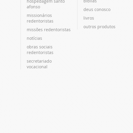
bíblias
hospedagem santo
afonso
deus conosco
missionários
livros
redentoristas
outros produtos
missões redentoristas
notícias
obras sociais
redentoristas
secretariado
vocacional