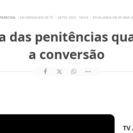
PARECIDA
EM MENSAGEM DE FÉ
28 FEV 2023 - 16H24
ATUALIZADA EM 06 MAR 20
a das penitências qu
a conversão
TV