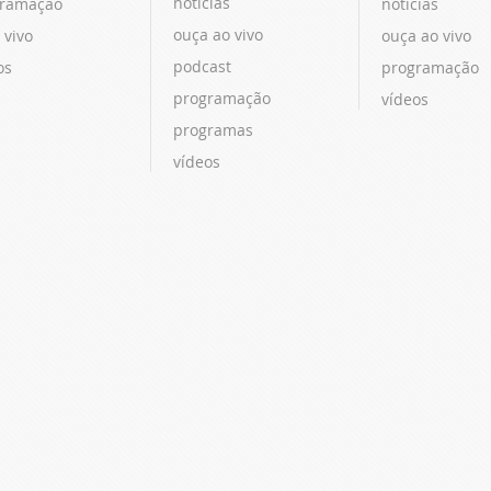
notícias
ramação
notícias
ouça ao vivo
 vivo
ouça ao vivo
podcast
os
programação
programação
vídeos
programas
vídeos