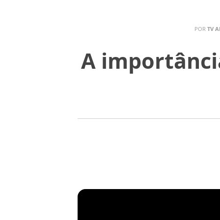
POR
TV A
A importânci