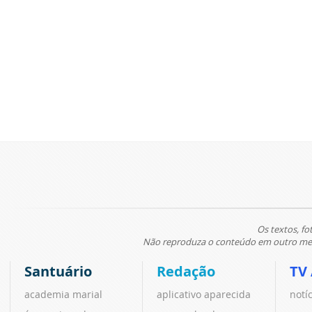
Os textos, fo
Não reproduza o conteúdo em outro meio
Santuário
Redação
TV
academia marial
aplicativo aparecida
notí