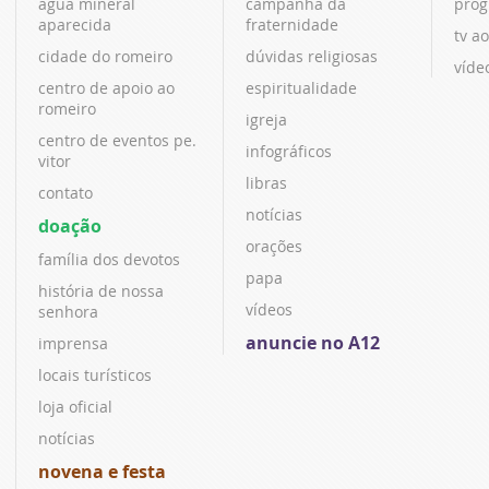
água mineral
campanha da
prog
aparecida
fraternidade
tv ao
cidade do romeiro
dúvidas religiosas
víde
centro de apoio ao
espiritualidade
romeiro
igreja
centro de eventos pe.
infográficos
vitor
libras
contato
notícias
doação
orações
família dos devotos
papa
história de nossa
vídeos
senhora
anuncie no A12
imprensa
locais turísticos
loja oficial
notícias
novena e festa