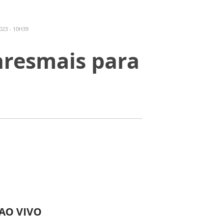
23 - 10H39
aresmais para
 AO VIVO