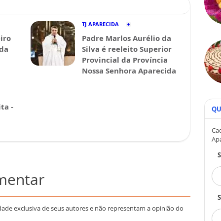
TJ APARECIDA
iro
Padre Marlos Aurélio da
ida
Silva é reeleito Superior
Provincial da Província
Nossa Senhora Aparecida
ta -
QU
Cad
Ap
omentar
S
dade exclusiva de seus autores e não representam a opinião do