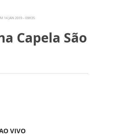
M 14 JAN 2019 - 09H35
na Capela São
 AO VIVO