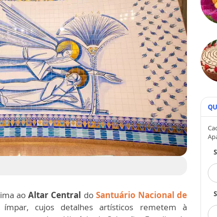
QU
Cad
Ap
óxima ao
Altar Central
do
Santuário Nacional de
S
mpar, cujos detalhes artísticos remetem à