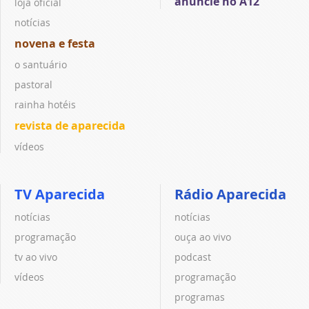
anuncie no A12
loja oficial
notícias
novena e festa
o santuário
pastoral
rainha hotéis
revista de aparecida
vídeos
TV Aparecida
Rádio Aparecida
notícias
notícias
programação
ouça ao vivo
tv ao vivo
podcast
vídeos
programação
programas