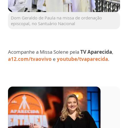
Dom Geraldo de Paula na missa de ordenação
episcopal, no Santuário Nacional
Acompanhe a Missa Solene pela
TV Aparecida
,
a12.com/tvaovivo
e
youtube/tvaparecida
.