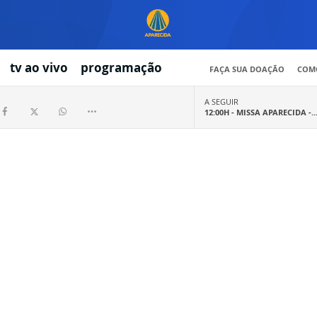
tv ao vivo
programação
FAÇA SUA DOAÇÃO
COMO
A SEGUIR
12:00H -
MISSA APARECIDA -..