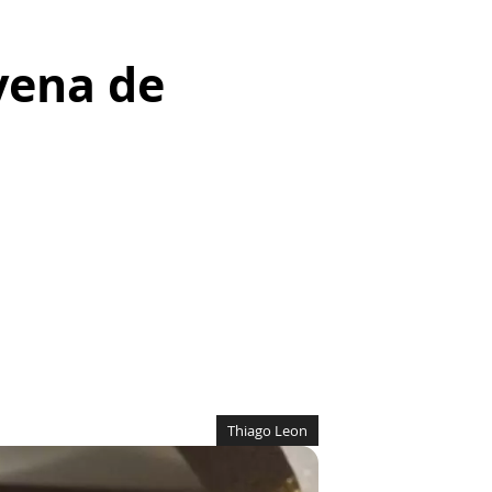
vena de
Thiago Leon