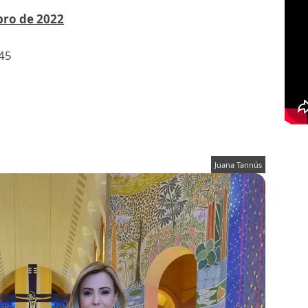
bro de 2022
h45
Juana Tannús