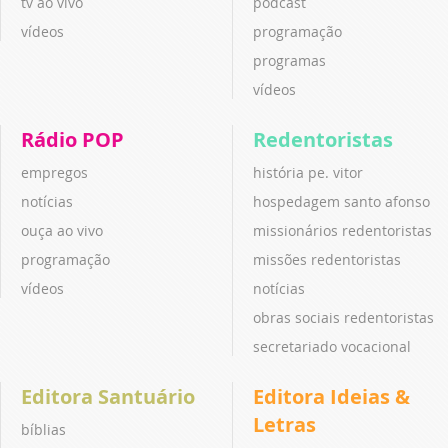
tv ao vivo
podcast
vídeos
programação
programas
vídeos
Rádio POP
Redentoristas
empregos
história pe. vitor
notícias
hospedagem santo afonso
ouça ao vivo
missionários redentoristas
programação
missões redentoristas
vídeos
notícias
obras sociais redentoristas
secretariado vocacional
Editora Santuário
Editora Ideias &
Letras
bíblias