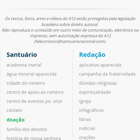
Os textos, fotos, artes e vídeos do A12 estão protegidos pela legislação
brasileira sobre direito autoral.
Não reproduza o conteúdo em outro meio de comunicação, eletrônico ou
impresso, sem autorização expressa do A12
(faleconosco@santuarionacional.com).
Santuário
Redação
academia marial
aplicativo aparecida
água mineral aparecida
campanha da fraternidade
cidade do romeiro
dúvidas religiosas
centro de apoio ao romeiro
espiritualidade
centro de eventos pe. vitor
igreja
contato
infográficos
doação
libras
notícias
família dos devotos
orações
história de nossa senhora