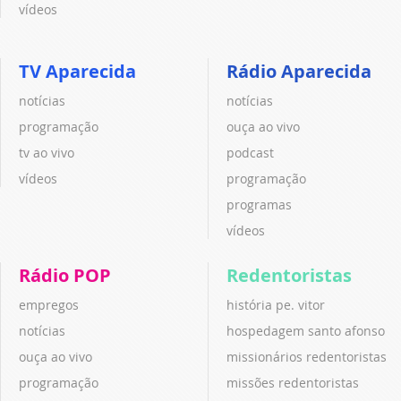
vídeos
TV Aparecida
Rádio Aparecida
notícias
notícias
programação
ouça ao vivo
tv ao vivo
podcast
vídeos
programação
programas
vídeos
Rádio POP
Redentoristas
empregos
história pe. vitor
notícias
hospedagem santo afonso
ouça ao vivo
missionários redentoristas
programação
missões redentoristas