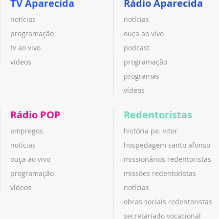
TV Aparecida
Rádio Aparecida
notícias
notícias
programação
ouça ao vivo
tv ao vivo
podcast
vídeos
programação
programas
vídeos
Rádio POP
Redentoristas
empregos
história pe. vitor
notícias
hospedagem santo afonso
ouça ao vivo
missionários redentoristas
programação
missões redentoristas
vídeos
notícias
obras sociais redentoristas
secretariado vocacional