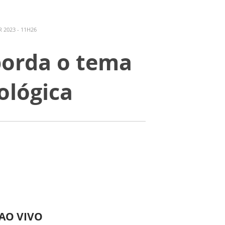
 2023 - 11H26
borda o tema
ológica
 AO VIVO