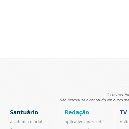
Os textos, fo
Não reproduza o conteúdo em outro meio
Santuário
Redação
TV
academia marial
aplicativo aparecida
notí