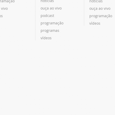
notícias
ramação
notícias
ouça ao vivo
 vivo
ouça ao vivo
podcast
os
programação
programação
vídeos
programas
vídeos