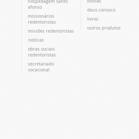
bíblias
hospedagem santo
afonso
deus conosco
missionários
livros
redentoristas
outros produtos
missões redentoristas
notícias
obras sociais
redentoristas
secretariado
vocacional