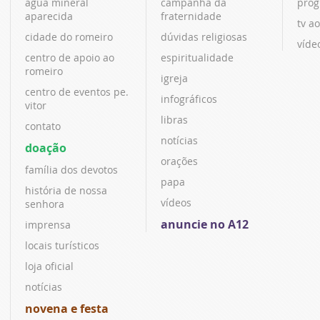
água mineral
campanha da
prog
aparecida
fraternidade
tv ao
cidade do romeiro
dúvidas religiosas
víde
centro de apoio ao
espiritualidade
romeiro
igreja
centro de eventos pe.
infográficos
vitor
libras
contato
notícias
doação
orações
família dos devotos
papa
história de nossa
vídeos
senhora
anuncie no A12
imprensa
locais turísticos
loja oficial
notícias
novena e festa