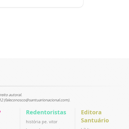
reito autoral.
12 (faleconosco@santuarionacional.com).
P
Redentoristas
Editora
Santuário
história pe. vitor