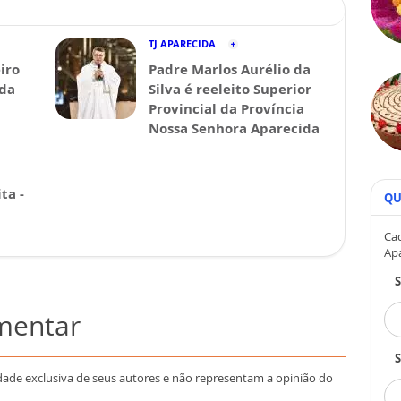
TJ APARECIDA
iro
Padre Marlos Aurélio da
ida
Silva é reeleito Superior
Provincial da Província
Nossa Senhora Aparecida
ta -
QU
Cad
Ap
omentar
S
dade exclusiva de seus autores e não representam a opinião do