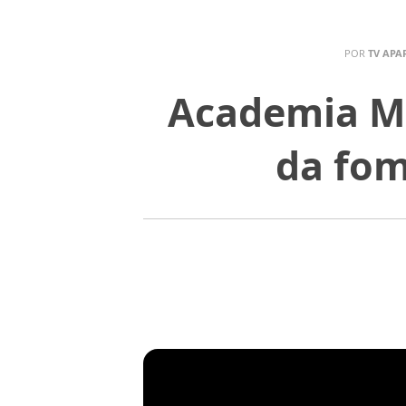
POR
TV APA
Academia Ma
da fom