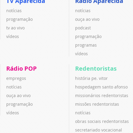
TV Aparecida
Rádio Aparecida
notícias
notícias
programação
ouça ao vivo
tv ao vivo
podcast
vídeos
programação
programas
vídeos
Rádio POP
Redentoristas
empregos
história pe. vitor
notícias
hospedagem santo afonso
ouça ao vivo
missionários redentoristas
programação
missões redentoristas
vídeos
notícias
obras sociais redentoristas
secretariado vocacional