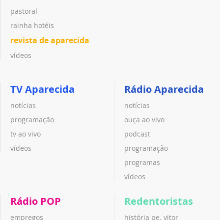
pastoral
rainha hotéis
revista de aparecida
vídeos
TV Aparecida
Rádio Aparecida
notícias
notícias
programação
ouça ao vivo
tv ao vivo
podcast
vídeos
programação
programas
vídeos
Rádio POP
Redentoristas
empregos
história pe. vitor