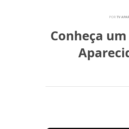
POR
TV APA
Conheça um 
Apareci