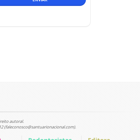
reito autoral.
12 (faleconosco@santuarionacional.com).