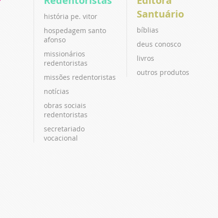
P
Redentoristas
Editora
Santuário
história pe. vitor
bíblias
hospedagem santo
afonso
deus conosco
missionários
livros
redentoristas
outros produtos
missões redentoristas
notícias
obras sociais
redentoristas
secretariado
vocacional