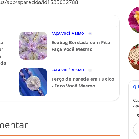
m/us/app/aparecida/id1535032788
FAÇA VOCÊ MESMO
da
Ecobag Bordada com Fita -
or
Faça Você Mesmo
a
ida
FAÇA VOCÊ MESMO
Terço de Parede em Fuxico
- Faça Você Mesmo
QU
Cad
Ap
omentar