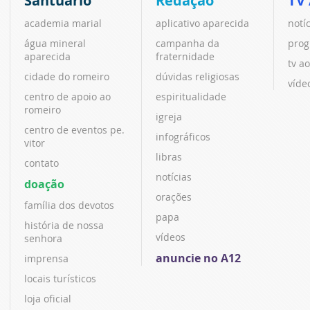
Santuário
Redação
TV
academia marial
aplicativo aparecida
notí
água mineral
campanha da
prog
aparecida
fraternidade
tv ao
cidade do romeiro
dúvidas religiosas
víde
centro de apoio ao
espiritualidade
romeiro
igreja
centro de eventos pe.
infográficos
vitor
libras
contato
notícias
doação
orações
família dos devotos
papa
história de nossa
vídeos
senhora
anuncie no A12
imprensa
locais turísticos
loja oficial