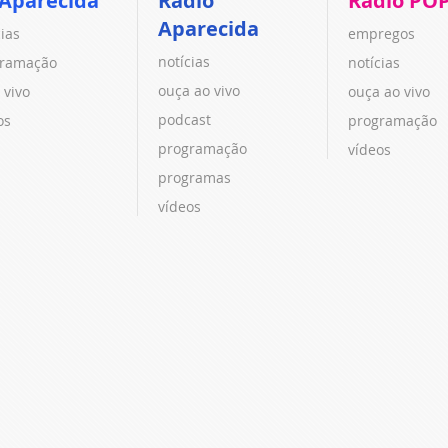
 Aparecida
Rádio
Rádio PO
Aparecida
cias
empregos
notícias
ramação
notícias
ouça ao vivo
 vivo
ouça ao vivo
podcast
os
programação
programação
vídeos
programas
vídeos