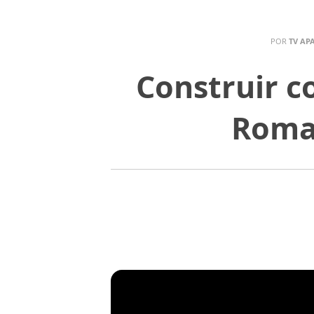
POR
TV AP
Construir c
Romar