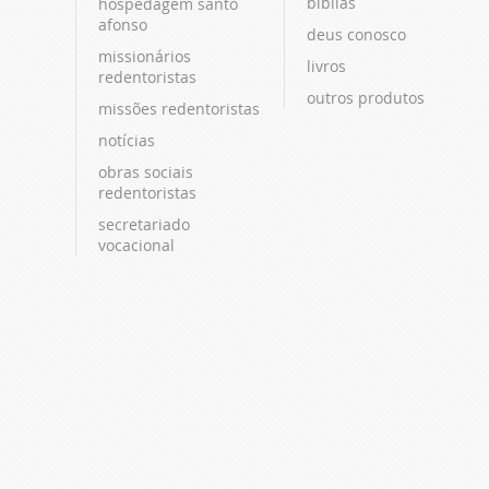
bíblias
hospedagem santo
afonso
deus conosco
missionários
livros
redentoristas
outros produtos
missões redentoristas
notícias
obras sociais
redentoristas
secretariado
vocacional