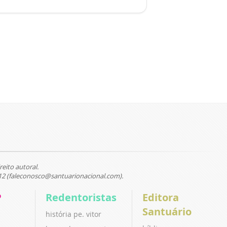
reito autoral.
12 (faleconosco@santuarionacional.com).
P
Redentoristas
Editora
Santuário
história pe. vitor