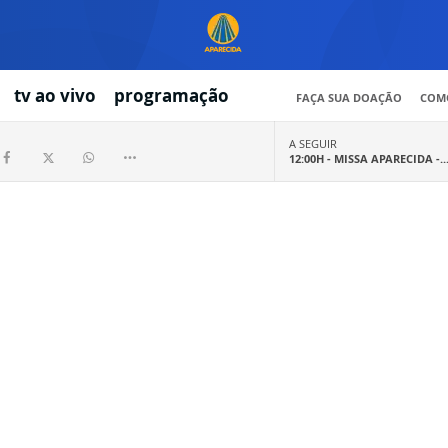
tv ao vivo
programação
FAÇA SUA DOAÇÃO
COMO
A SEGUIR
12:00H -
MISSA APARECIDA -..