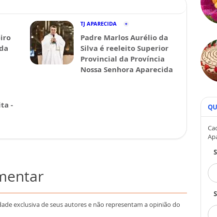
TJ APARECIDA
iro
Padre Marlos Aurélio da
ida
Silva é reeleito Superior
Provincial da Província
Nossa Senhora Aparecida
ta -
QU
Cad
Ap
omentar
S
dade exclusiva de seus autores e não representam a opinião do