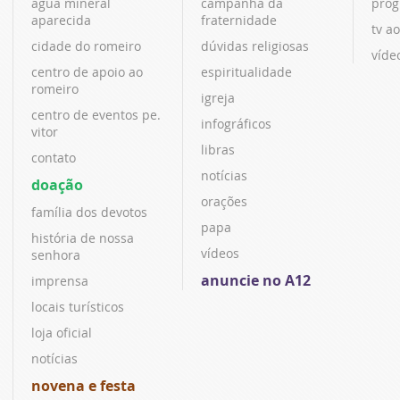
água mineral
campanha da
prog
aparecida
fraternidade
tv ao
cidade do romeiro
dúvidas religiosas
víde
centro de apoio ao
espiritualidade
romeiro
igreja
centro de eventos pe.
infográficos
vitor
libras
contato
notícias
doação
orações
família dos devotos
papa
história de nossa
vídeos
senhora
anuncie no A12
imprensa
locais turísticos
loja oficial
notícias
novena e festa