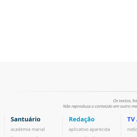
Os textos, fo
Não reproduza o conteúdo em outro meio
Santuário
Redação
TV
academia marial
aplicativo aparecida
notí