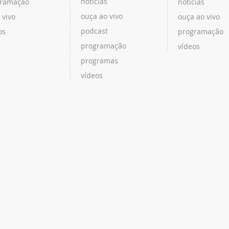
notícias
ramação
notícias
ouça ao vivo
 vivo
ouça ao vivo
podcast
os
programação
programação
vídeos
programas
vídeos