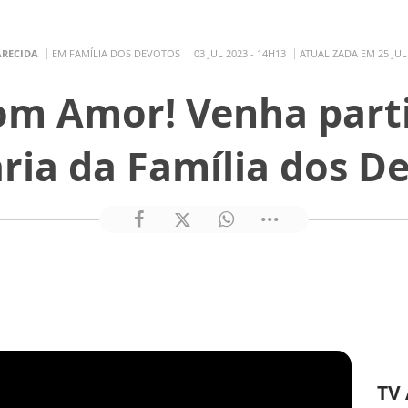
ARECIDA
EM FAMÍLIA DOS DEVOTOS
03 JUL 2023 - 14H13
ATUALIZADA EM 25 JUL 
om Amor! Venha parti
ia da Família dos D
TV