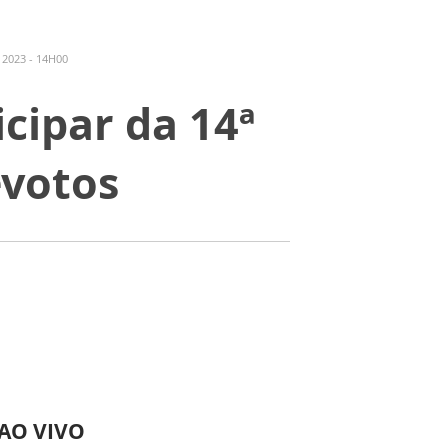
2023 - 14H00
cipar da 14ª
evotos
 AO VIVO