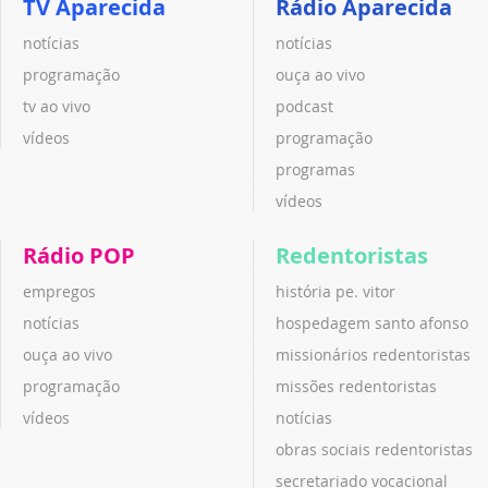
TV Aparecida
Rádio Aparecida
notícias
notícias
programação
ouça ao vivo
tv ao vivo
podcast
vídeos
programação
programas
vídeos
Rádio POP
Redentoristas
empregos
história pe. vitor
notícias
hospedagem santo afonso
ouça ao vivo
missionários redentoristas
programação
missões redentoristas
vídeos
notícias
obras sociais redentoristas
secretariado vocacional