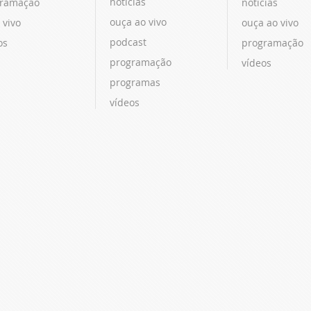
notícias
ramação
notícias
ouça ao vivo
 vivo
ouça ao vivo
podcast
os
programação
programação
vídeos
programas
vídeos