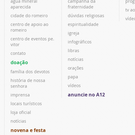
água mineral
campanha da
prog
aparecida
fraternidade
tv ao
cidade do romeiro
dúvidas religiosas
víde
centro de apoio ao
espiritualidade
romeiro
igreja
centro de eventos pe.
infográficos
vitor
libras
contato
notícias
doação
orações
família dos devotos
papa
história de nossa
vídeos
senhora
anuncie no A12
imprensa
locais turísticos
loja oficial
notícias
novena e festa