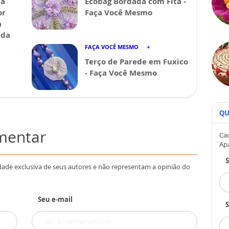
da
Ecobag Bordada com Fita -
or
Faça Você Mesmo
a
ida
FAÇA VOCÊ MESMO
Terço de Parede em Fuxico
- Faça Você Mesmo
QU
omentar
Cad
Ap
dade exclusiva de seus autores e não representam a opinião do
Seu e-mail
S