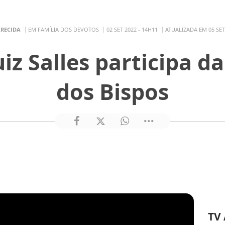
ARECIDA
EM FAMÍLIA DOS DEVOTOS
02 SET 2022 - 14H11
ATUALIZADA EM 05 SET
iz Salles participa d
dos Bispos
TV