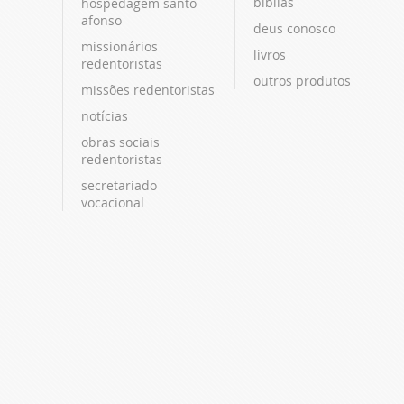
bíblias
hospedagem santo
afonso
deus conosco
missionários
livros
redentoristas
outros produtos
missões redentoristas
notícias
obras sociais
redentoristas
secretariado
vocacional