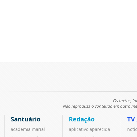
Os textos, fo
Não reproduza o conteúdo em outro meio
Santuário
Redação
TV
academia marial
aplicativo aparecida
notí