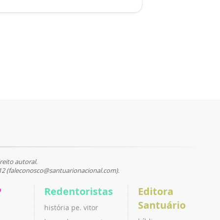
reito autoral.
12 (faleconosco@santuarionacional.com).
P
Redentoristas
Editora
Santuário
história pe. vitor