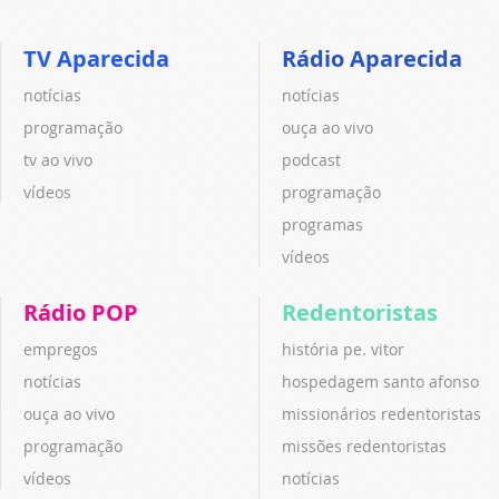
TV Aparecida
Rádio Aparecida
notícias
notícias
programação
ouça ao vivo
tv ao vivo
podcast
vídeos
programação
programas
vídeos
Rádio POP
Redentoristas
empregos
história pe. vitor
notícias
hospedagem santo afonso
ouça ao vivo
missionários redentoristas
programação
missões redentoristas
vídeos
notícias