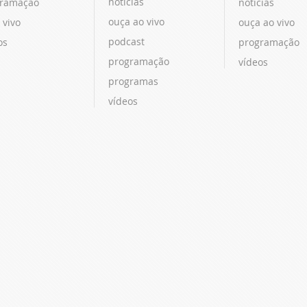
notícias
ramação
notícias
ouça ao vivo
 vivo
ouça ao vivo
podcast
os
programação
programação
vídeos
programas
vídeos