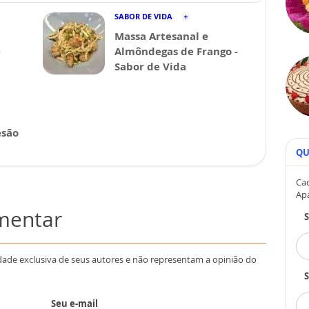
SABOR DE VIDA
Massa Artesanal e
ê
Almôndegas de Frango -
Sabor de Vida
esão
QU
Cad
Ap
omentar
dade exclusiva de seus autores e não representam a opinião do
S
Seu e-mail