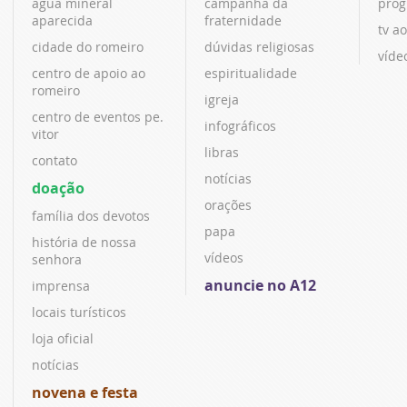
água mineral
campanha da
prog
aparecida
fraternidade
tv ao
cidade do romeiro
dúvidas religiosas
víde
centro de apoio ao
espiritualidade
romeiro
igreja
centro de eventos pe.
infográficos
vitor
libras
contato
notícias
doação
orações
família dos devotos
papa
história de nossa
vídeos
senhora
anuncie no A12
imprensa
locais turísticos
loja oficial
notícias
novena e festa