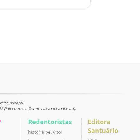
reito autoral.
12 (faleconosco@santuarionacional.com).
P
Redentoristas
Editora
Santuário
história pe. vitor