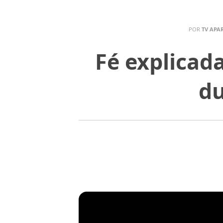
POR
TV APA
Fé explicad
du