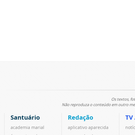
Os textos, fo
Não reproduza o conteúdo em outro meio
Santuário
Redação
TV
academia marial
aplicativo aparecida
notí