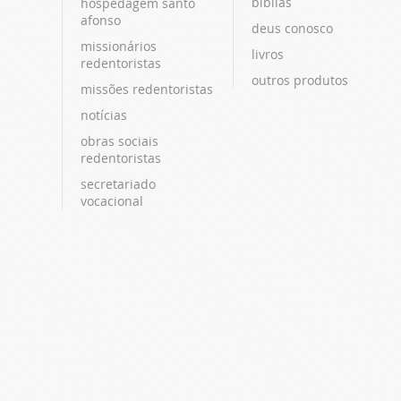
bíblias
hospedagem santo
afonso
deus conosco
missionários
livros
redentoristas
outros produtos
missões redentoristas
notícias
obras sociais
redentoristas
secretariado
vocacional