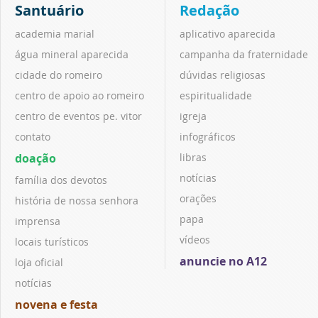
Santuário
Redação
academia marial
aplicativo aparecida
água mineral aparecida
campanha da fraternidade
cidade do romeiro
dúvidas religiosas
centro de apoio ao romeiro
espiritualidade
centro de eventos pe. vitor
igreja
contato
infográficos
doação
libras
notícias
família dos devotos
orações
história de nossa senhora
papa
imprensa
vídeos
locais turísticos
anuncie no A12
loja oficial
notícias
novena e festa