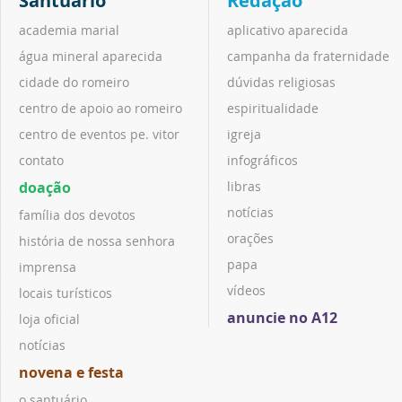
Santuário
Redação
academia marial
aplicativo aparecida
água mineral aparecida
campanha da fraternidade
cidade do romeiro
dúvidas religiosas
centro de apoio ao romeiro
espiritualidade
centro de eventos pe. vitor
igreja
contato
infográficos
doação
libras
notícias
família dos devotos
orações
história de nossa senhora
papa
imprensa
vídeos
locais turísticos
anuncie no A12
loja oficial
notícias
novena e festa
o santuário