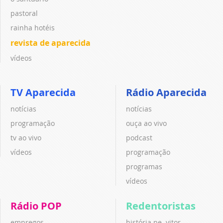
pastoral
rainha hotéis
revista de aparecida
vídeos
TV Aparecida
Rádio Aparecida
notícias
notícias
programação
ouça ao vivo
tv ao vivo
podcast
vídeos
programação
programas
vídeos
Rádio POP
Redentoristas
empregos
história pe. vitor