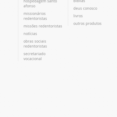
bíblias
hospedagem santo
afonso
deus conosco
missionários
livros
redentoristas
outros produtos
missões redentoristas
notícias
obras sociais
redentoristas
secretariado
vocacional