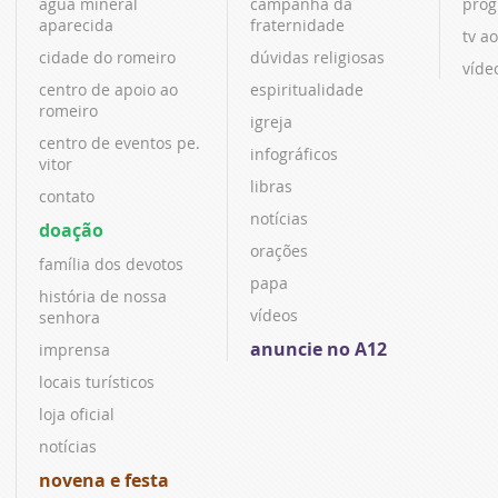
água mineral
campanha da
prog
aparecida
fraternidade
tv ao
cidade do romeiro
dúvidas religiosas
víde
centro de apoio ao
espiritualidade
romeiro
igreja
centro de eventos pe.
infográficos
vitor
libras
contato
notícias
doação
orações
família dos devotos
papa
história de nossa
vídeos
senhora
anuncie no A12
imprensa
locais turísticos
loja oficial
notícias
novena e festa