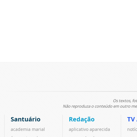
Os textos, fo
Não reproduza o conteúdo em outro meio
Santuário
Redação
TV
academia marial
aplicativo aparecida
notí