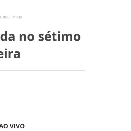
 2023 - 11H39
ada no sétimo
eira
 AO VIVO