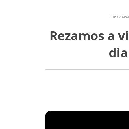
POR
TV APA
Rezamos a vi
dia