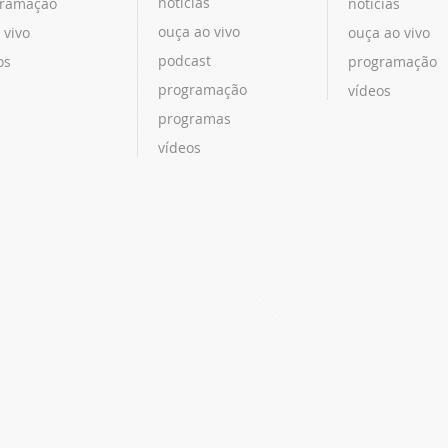
notícias
ramação
notícias
ouça ao vivo
 vivo
ouça ao vivo
podcast
os
programação
programação
vídeos
programas
vídeos