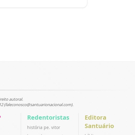
reito autoral.
12 (faleconosco@santuarionacional.com).
P
Redentoristas
Editora
Santuário
história pe. vitor