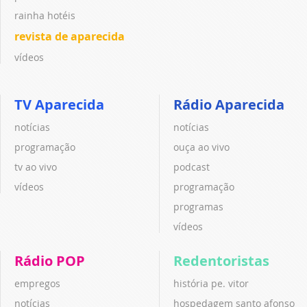
rainha hotéis
revista de aparecida
vídeos
TV Aparecida
Rádio Aparecida
notícias
notícias
programação
ouça ao vivo
tv ao vivo
podcast
vídeos
programação
programas
vídeos
Rádio POP
Redentoristas
empregos
história pe. vitor
notícias
hospedagem santo afonso