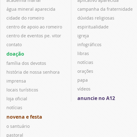
academia marial
aplicativo aparecida
água mineral aparecida
campanha da fraternidade
cidade do romeiro
dúvidas religiosas
centro de apoio ao romeiro
espiritualidade
centro de eventos pe. vitor
igreja
contato
infográficos
doação
libras
notícias
família dos devotos
orações
história de nossa senhora
papa
imprensa
vídeos
locais turísticos
anuncie no A12
loja oficial
notícias
novena e festa
o santuário
pastoral