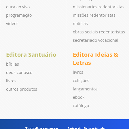
ouça ao vivo
missionários redentoristas
programação
missões redentoristas
vídeos
notícias
obras sociais redentoristas
secretariado vocacional
Editora Santuário
Editora Ideias &
Letras
bíblias
livros
deus conosco
coleções
livros
lançamentos
outros produtos
ebook
catálogo
Trabalhe conosco
Aviso de Privacidade