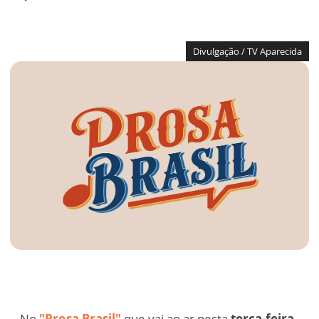
Divulgação / TV Aparecida
No
"Prosa Brasil"
que vai ao ar nesta
terça-feira