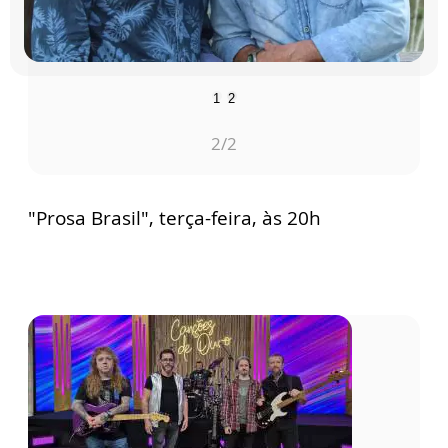
1
2
1
/2
"Prosa Brasil", terça-feira, às 20h