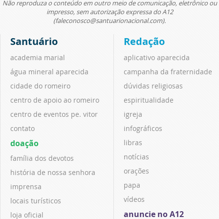
Não reproduza o conteúdo em outro meio de comunicação, eletrônico ou
impresso, sem autorização expressa do A12
(faleconosco@santuarionacional.com).
Santuário
Redação
academia marial
aplicativo aparecida
água mineral aparecida
campanha da fraternidade
cidade do romeiro
dúvidas religiosas
centro de apoio ao romeiro
espiritualidade
centro de eventos pe. vitor
igreja
contato
infográficos
doação
libras
notícias
família dos devotos
orações
história de nossa senhora
papa
imprensa
vídeos
locais turísticos
anuncie no A12
loja oficial