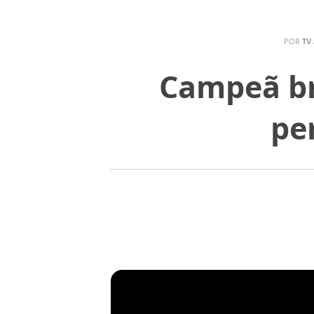
POR
TV
Campeã bra
pe