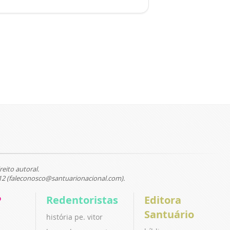
reito autoral.
12 (faleconosco@santuarionacional.com).
P
Redentoristas
Editora
Santuário
história pe. vitor