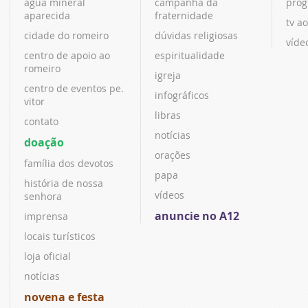
água mineral
campanha da
prog
aparecida
fraternidade
tv ao
cidade do romeiro
dúvidas religiosas
víde
centro de apoio ao
espiritualidade
romeiro
igreja
centro de eventos pe.
infográficos
vitor
libras
contato
notícias
doação
orações
família dos devotos
papa
história de nossa
vídeos
senhora
anuncie no A12
imprensa
locais turísticos
loja oficial
notícias
novena e festa