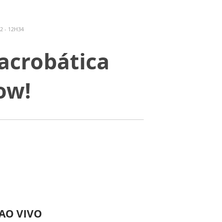
2 - 12H34
 acrobática
ow!
 AO VIVO