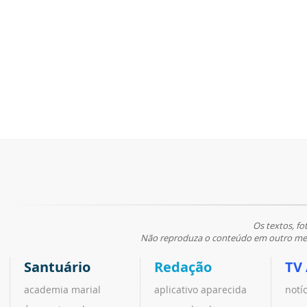
Os textos, fo
Não reproduza o conteúdo em outro meio
Santuário
Redação
TV
academia marial
aplicativo aparecida
notí