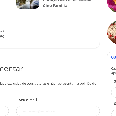
Cine Família
raz
avo
QU
omentar
Cad
Ap
dade exclusiva de seus autores e não representam a opinião do
Seu e-mail
S