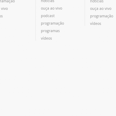
notícias
ramação
notícias
ouça ao vivo
 vivo
ouça ao vivo
podcast
os
programação
programação
vídeos
programas
vídeos