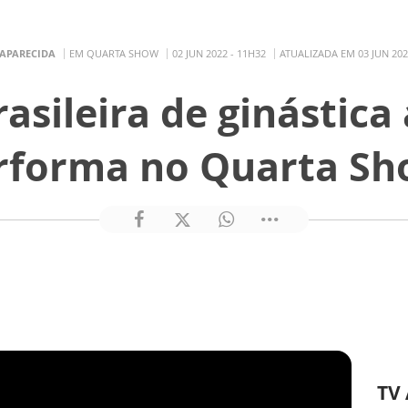
 APARECIDA
EM QUARTA SHOW
02 JUN 2022 - 11H32
ATUALIZADA EM 03 JUN 202
sileira de ginástica
rforma no Quarta Sh
TV