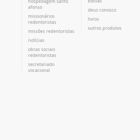
bíblias
hospedagem santo
afonso
deus conosco
missionários
livros
redentoristas
outros produtos
missões redentoristas
notícias
obras sociais
redentoristas
secretariado
vocacional