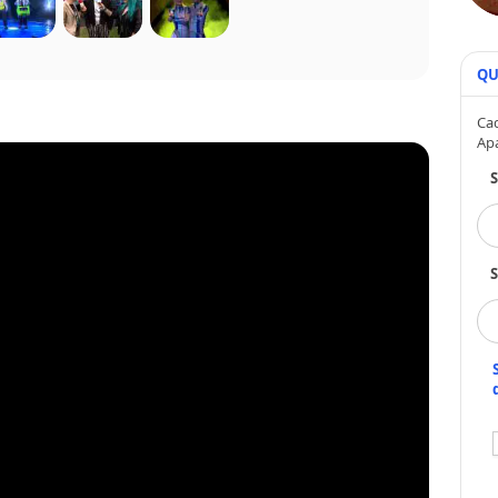
QU
Cad
Ap
S