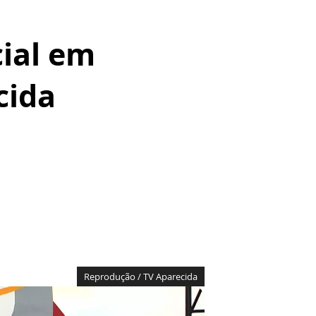
cial em
cida
Reprodução / TV Aparecida