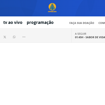
tv ao vivo
programação
FAÇA SUA DOAÇÃO
COMO
A SEGUIR
01:45H -
SABOR DE VID