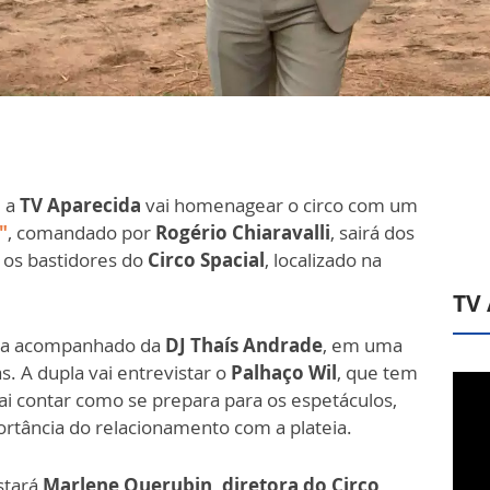
, a
TV Aparecida
vai homenagear o circo com um
"
, comandado por
Rogério Chiaravalli
, sairá dos
 os bastidores do
Circo Spacial
, localizado na
TV
ma acompanhado da
DJ Thaís Andrade
, em uma
s. A dupla vai entrevistar o
Palhaço Wil
, que tem
 vai contar como se prepara para os espetáculos,
portância do relacionamento com a plateia.
stará
Marlene Querubin, diretora do Circo