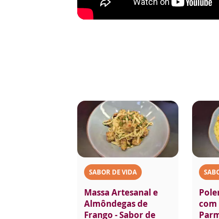
SABOR DE VIDA
SABO
Massa Artesanal e
Pole
Almôndegas de
com 
Frango - Sabor de
Parm