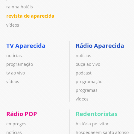
rainha hotéis
revista de aparecida
vídeos
TV Aparecida
Rádio Aparecida
notícias
notícias
programação
ouça ao vivo
tv ao vivo
podcast
vídeos
programação
programas
vídeos
Rádio POP
Redentoristas
empregos
história pe. vitor
notícias
hospedagem santo afonso