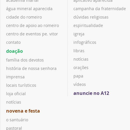
academia marial
aplicativo aparecida
água mineral aparecida
campanha da fraternidade
cidade do romeiro
dúvidas religiosas
centro de apoio ao romeiro
espiritualidade
centro de eventos pe. vitor
igreja
contato
infográficos
doação
libras
notícias
família dos devotos
orações
história de nossa senhora
papa
imprensa
vídeos
locais turísticos
anuncie no A12
loja oficial
notícias
novena e festa
o santuário
pastoral