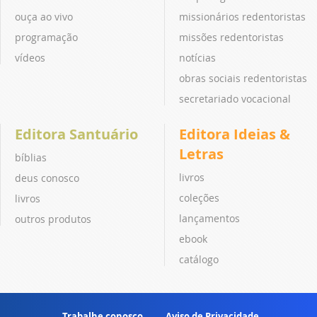
ouça ao vivo
missionários redentoristas
programação
missões redentoristas
vídeos
notícias
obras sociais redentoristas
secretariado vocacional
Editora Santuário
Editora Ideias &
Letras
bíblias
livros
deus conosco
coleções
livros
lançamentos
outros produtos
ebook
catálogo
Trabalhe conosco
Aviso de Privacidade