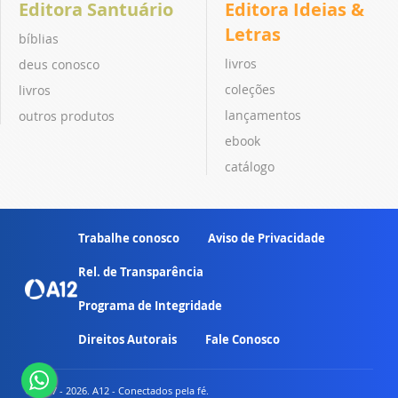
Editora Santuário
Editora Ideias &
Letras
bíblias
livros
deus conosco
coleções
livros
lançamentos
outros produtos
ebook
catálogo
Trabalhe conosco
Aviso de Privacidade
Rel. de Transparência
Programa de Integridade
Direitos Autorais
Fale Conosco
© 2007 - 2026. A12 - Conectados pela fé.