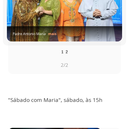
s convid...
mais
Padre Antonio Maria
mais
1
2
1
/2
"Sábado com Maria", sábado, às 15h