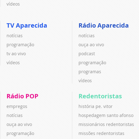
vídeos
TV Aparecida
Rádio Aparecida
notícias
notícias
programação
ouça ao vivo
tv ao vivo
podcast
vídeos
programação
programas
vídeos
Rádio POP
Redentoristas
empregos
história pe. vitor
notícias
hospedagem santo afonso
ouça ao vivo
missionários redentoristas
programação
missões redentoristas